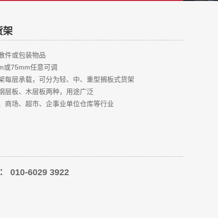
货架
散件或包装物品
m或75mm任意可调
架每层承载，可分为轻、中、重型搁板式货架
钢层板、木层板两种，用途广泛
、商场、超市、企事业单位仓库等行业
010-6029 3922